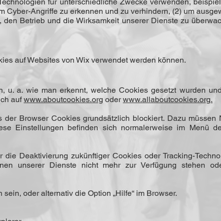
echnologien für unterschiedliche Zwecke verwenden, beispielsw
 Cyber-Angriffe zu erkennen und zu verhindern, (2) um ausgew
, den Betrieb und die Wirksamkeit unserer Dienste zu überwa
okies auf Websites von Wix verwendet werden können.
, u. a. wie man erkennt, welche Cookies gesetzt wurden und 
uch auf
www.aboutcookies.org
oder
www.allaboutcookies.org
.
ass der Browser Cookies grundsätzlich blockiert. Dazu müssen 
ese Einstellungen befinden sich normalerweise im Menü de
 die Deaktivierung zukünftiger Cookies oder Tracking-Techno
nen unserer Dienste nicht mehr zur Verfügung stehen ode
sein, oder alternativ die Option „Hilfe“ im Browser.