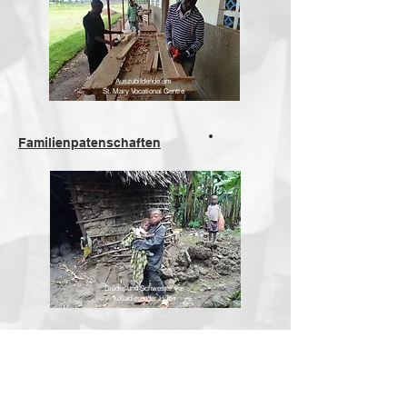
Auszubildende am
St. Mary Vocational Centre
Familienpatenschaften
Bruder und Schwester vor
kollabierender Hütte
Studienpatenschaften