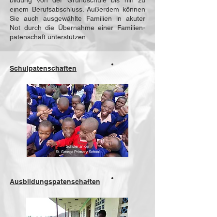
bildung von der Grund­schule bis hin zu
einem Berufs­ab­schluss.
​
Außerdem können
Sie auch ausge­wählte Familien in akuter
Not durch die Übernahme einer Fa­mi­lien­
paten­schaft unterstützen.
Schulpatenschaften
Schüler an der
St. George
Primary School
Ausbildungspatenschaften