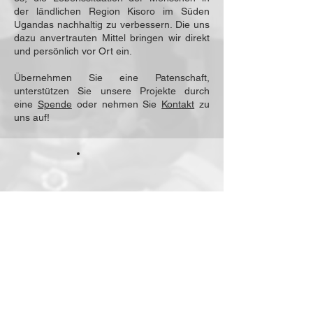
der ländlichen Region Kisoro im Süden
Ugandas nachhaltig zu verbessern. Die uns
dazu anvertrauten Mittel bringen wir direkt
und persönlich vor Ort ein.
Übernehmen Sie eine Patenschaft,
unterstützen Sie unsere Projekte durch
eine
Spende
oder nehmen Sie
Kontakt
zu
uns auf!
Patenschaften
Schulpatenschaften
Ausbildungspatenschaften
Studienpatenschaften